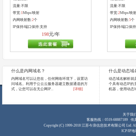
流量:
不限
流量:
不限
带宽:
1
Mbps/映射
带宽:
2
Mbps/映
内网映射数:
2
个
内网映射数:
5
个
IP保持/端口保持:支持
IP保持/端口保持
198
元/年
什么是内网域名？
什么是动态域
内网域名可以让您在，任何网络环境下，设置访
动态域名解析就
问域名。利用于公云云服务器建立数据通道的方
个具有动态IP
式，让您可以在无公网IP...
[详细]
机器，使用动态域
关于我
客服热线：0519-68887189 传真：
Copyright (C) 1999-2018 江苏今浪信息技术有限公司 Ltd. All R
ICP/I