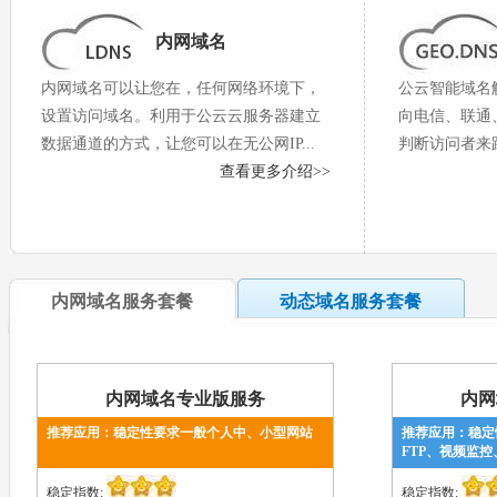
内网域名
网站公告：
·公云实名制认证上线公告
内网域名可以让您在，任何网络环境下，
公云智能域名
网站公告：
·公云整治恶意和非法域名
设置访问域名。利用于公云云服务器建立
向电信、联通
数据通道的方式，让您可以在无公网IP...
判断访问者来
查看更多介绍>>
网站公告：
·免费用户域名更换通知
网站公告：
·公云新版网站上线公告
内网域名服务套餐
动态域名服务套餐
网站公告：
·公云账户能在线充值续费啦！
网站公告：
·公云提供更新密码功能
内网域名专业版服务
内网
推荐应用：稳定性要求一般个人中、小型网站
推荐应用：稳定
FTP、视频监
稳定指数:
稳定指数: