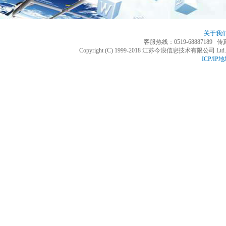
关于我
客服热线：0519-68887189 传真：
Copyright (C) 1999-2018 江苏今浪信息技术有限公司 Ltd. All
ICP/I