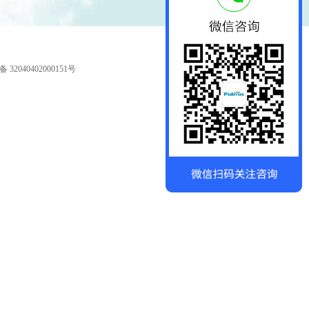
32040402000151号