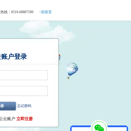
热线：0519-68887189
<回首页
云账户登录
忘记密码
公云账户
立即注册