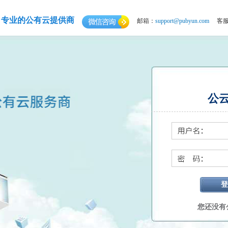
专业的公有云提供商
邮箱：
support@pubyun.com
客服
公
您还没有