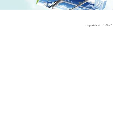
Copyright (C) 199