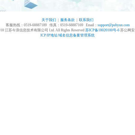
关于我们
|
服务条款
|
联系我们
客服热线：0519-68887189 传真：0519-68887169 Email：
support@pubyun.com
9-2018 江苏今浪信息技术有限公司 Ltd. All Rights Reserved
苏ICP备18020100号-6
苏公网安备 
ICP/IP地址/域名信息备案管理系统