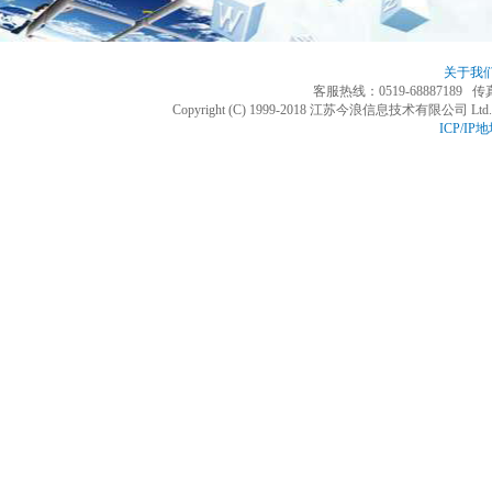
关于我
客服热线：0519-68887189 传真：
Copyright (C) 1999-2018 江苏今浪信息技术有限公司 Ltd. All
ICP/I